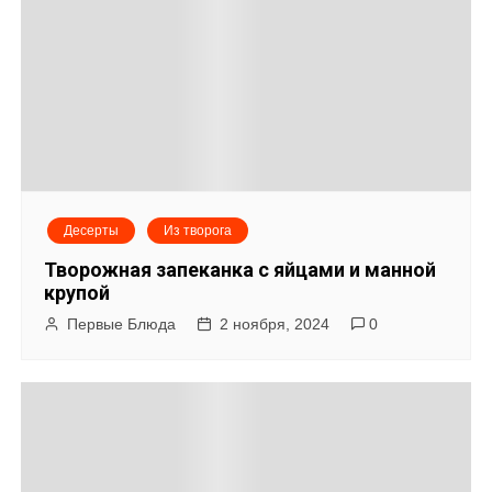
г
а
ц
и
я
Десерты
Из творога
п
Творожная запеканка с яйцами и манной
о
крупой
Первые Блюда
2 ноября, 2024
0
з
а
п