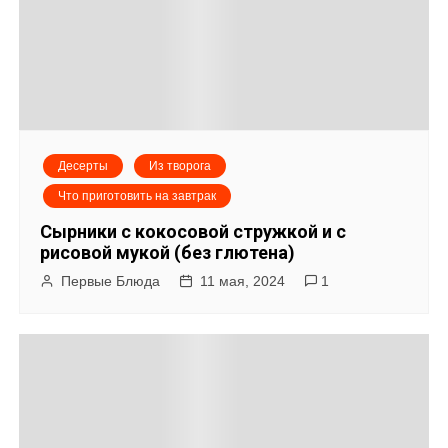
и
с
я
м
Десерты
Из творога
Что приготовить на завтрак
Сырники с кокосовой стружкой и с
рисовой мукой (без глютена)
Первые Блюда
11 мая, 2024
1