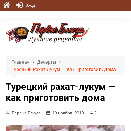
Вход
П
е
р
е
й
т
и
Главная
Десерты
к
Турецкий Рахат-Лукум — Как Приготовить Дома
с
о
Турецкий рахат-лукум —
д
е
как приготовить дома
р
ж
Первые Блюда
19 ноября, 2019
2
и
м
о