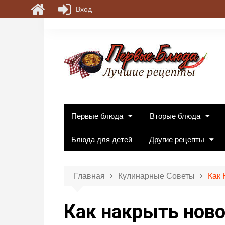
Вход
П
е
р
е
й
т
и
к
Первые блюда
Вторые блюда
с
о
Блюда для детей
Другие рецепты
д
е
р
Главная
Кулинарные Советы
Как 
ж
и
Как накрыть ново
м
о