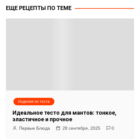
а
ЕЩЕ РЕЦЕПТЫ ПО ТЕМЕ
в
и
г
а
ц
и
я
Изделия из теста
п
Идеальное тесто для мантов: тонкое,
о
эластичное и прочное
Первые Блюда
28 сентября, 2025
0
з