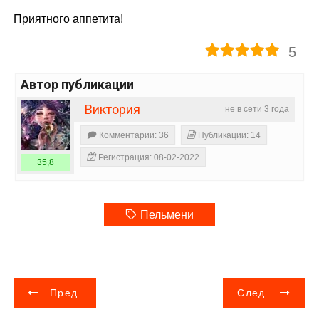
Приятного аппетита!
5
Автор публикации
Виктория
не в сети 3 года
Комментарии: 36
Публикации: 14
Регистрация: 08-02-2022
35,8
Пельмени
Н
Пред.
След.