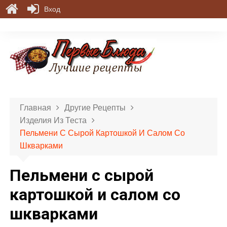
Вход
П
е
р
е
й
т
и
Главная
Другие Рецепты
к
Изделия Из Теста
с
Пельмени С Сырой Картошкой И Салом Со
о
Шкварками
д
е
Пельмени с сырой
р
ж
картошкой и салом со
и
шкварками
м
о