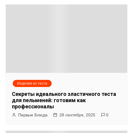
а
п
и
с
я
м
Изделия из теста
Секреты идеального эластичного теста
для пельменей: готовим как
профессионалы
Первые Блюда
28 сентября, 2025
0