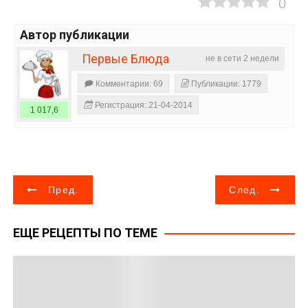
0
Автор публикации
Первые Блюда
не в сети 2 недели
Комментарии: 69
Публикации: 1779
Регистрация: 21-04-2014
1 017,6
Н
Пред.
След.
а
ЕЩЕ РЕЦЕПТЫ ПО ТЕМЕ
в
и
г