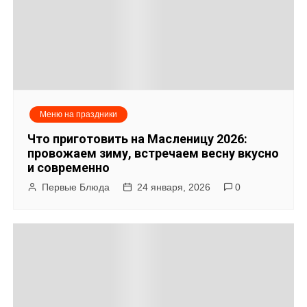
с
я
м
Меню на праздники
Что приготовить на Масленицу 2026:
провожаем зиму, встречаем весну вкусно
и современно
Первые Блюда
24 января, 2026
0