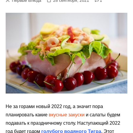
Первые Блюда
28 сентября, 2021
1
м
у
Не за горами новый 2022 год, а значит пора
планировать какие
вкусные закуски
и салаты будем
подавать к праздничному столу. Наступающий 2022
год будет годом
голубого водяного Тигра
. Этот