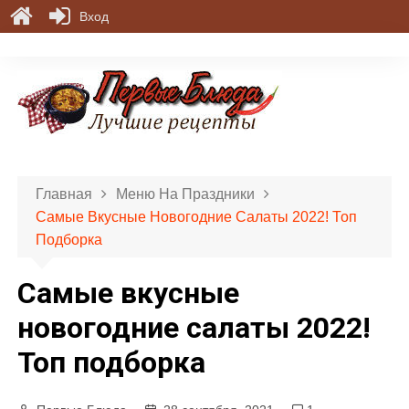
Вход
П
е
р
е
й
т
и
Главная
Меню На Праздники
к
Самые Вкусные Новогодние Салаты 2022! Топ
с
Подборка
о
д
Самые вкусные
е
р
новогодние салаты 2022!
ж
Топ подборка
и
м
о