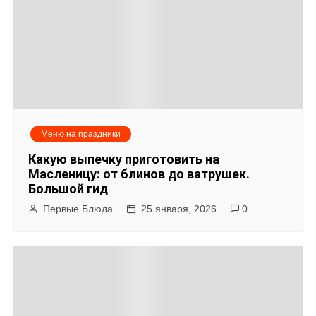
а
ц
и
я
Меню на праздники
п
Какую выпечку приготовить на
о
Масленицу: от блинов до ватрушек.
Большой гид
з
Первые Блюда
25 января, 2026
0
а
п
и