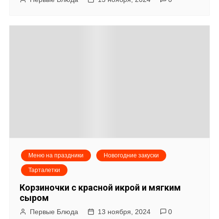
з
а
п
и
с
я
м
Меню на праздники
Новогодние закуски
Тарталетки
Корзиночки с красной икрой и мягким
сыром
Первые Блюда
13 ноября, 2024
0