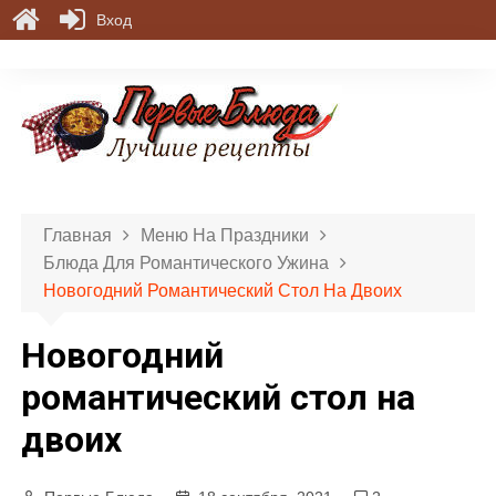
Вход
П
е
р
е
й
т
и
Главная
Меню На Праздники
к
Блюда Для Романтического Ужина
с
Новогодний Романтический Стол На Двоих
о
д
Новогодний
е
р
романтический стол на
ж
двоих
и
м
о