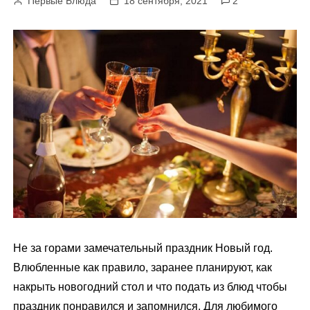
Первые Блюда
18 сентября, 2021
2
м
у
Не за горами замечательный праздник Новый год.
Влюбленные как правило, заранее планируют, как
накрыть новогодний стол и что подать из блюд чтобы
праздник понравился и запомнился. Для любимого