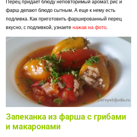
Перец придает блюду неповторимый аромат, рис и
фарш делают блюдо сытным. А еще к нему есть
подливка. Как приготовить фаршированный перец
вкусно, с подливкой, узнаете
нажав на фото
.
Запеканка из фарша с грибами
и макаронами