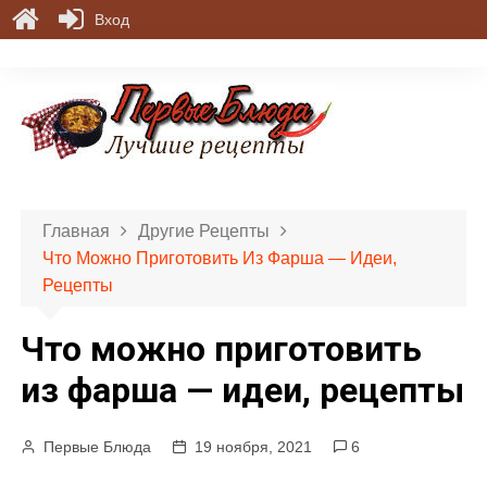
Вход
П
е
р
е
й
т
и
Главная
Другие Рецепты
к
Что Можно Приготовить Из Фарша — Идеи,
с
Рецепты
о
д
Что можно приготовить
е
р
из фарша — идеи, рецепты
ж
и
Первые Блюда
19 ноября, 2021
6
м
о